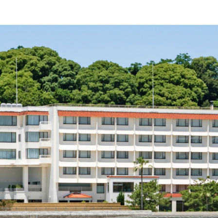
イ
T
ト
Y
を
o
別
u
ウ
イ
ン
ド
ウ
で
開
き
ま
す