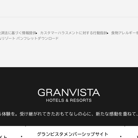
決済法に基づく情報提供
外
カスタマーハラスメントに対する行動指針
外
食物アレルギー
＆リゾート パンフレット
ダウンロード
部
部
サ
サ
イ
イ
ト
ト
を
を
別
別
ウ
ウ
イ
イ
ン
ン
ド
ド
ウ
ウ
で
で
開
開
き
き
る体験を。受け継がれてきたおもてなしの心に、新たな感動を重ねて
ま
ま
す
す
グランビスタメンバーシップサイト
イト