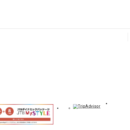
T
外
R
部
U
サ
S