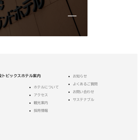
設
トピックス
ホテル案内
お知らせ
よくあるご質問
ホテルについて
外
お問い合わせ
アクセス
部
外
サステナブル
観光案内
サ
部
イ
外
採用情報
サ
ト
部
イ
を
サ
ト
別
イ
を
ウ
ト
別
イ
を
ウ