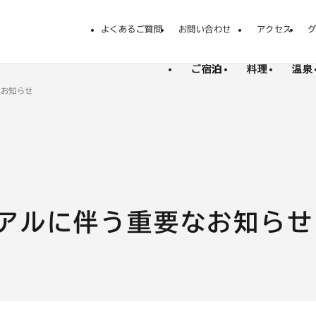
よくあるご質問
お問い合わせ
アクセス
外
部
サ
ご宿泊
料理
温泉
イ
ト
なお知らせ
を
別
ウ
イ
ン
ド
ウ
で
開
ーアルに伴う重要なお知らせ
き
ま
す