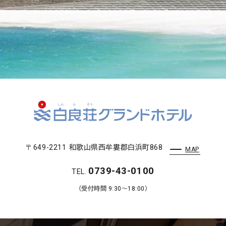
〒649-2211
和歌山県西牟婁郡白浜町868
外
MAP
部
サ
0739-43-0100
TEL.
イ
ト
（受付時間 9:30～18:00）
を
別
ウ
イ