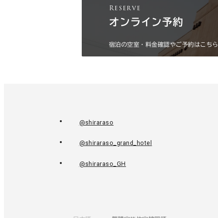
オンライン予約
宿泊の空室・料金確認や
ご予約はこち
@shiraraso
外
部
@shiraraso_grand_hotel
外
サ
部
@shiraraso_GH
イ
外
サ
ト
部
イ
を
サ
ト
別
イ
を
ウ