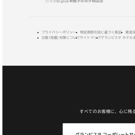
日本語
繁體字
简体字
韓国語
English
ト
別
イ
を
ウ
ン
別
イ
ド
ウ
ン
ウ
外
プライバシーポリシー
外
特定商取引法に基づく表記
外
資金
イ
ド
部
災害（地震）対策について
サイトマップ
部
外
グランビスタ ホテル
部
で
ン
サ
サ
部
サ
ウ
開
イ
イ
サ
イ
ド
で
ト
ト
イ
ト
き
ウ
を
を
ト
を
開
ま
で
別
別
を
別
き
す
ウ
ウ
別
ウ
開
ま
イ
イ
ウ
イ
き
ン
ン
イ
ン
す
ド
ド
ン
ド
ま
ウ
ウ
ド
ウ
す
で
で
ウ
で
開
開
で
開
き
き
開
き
すべてのお客様に、心に残
ま
ま
き
ま
す
す
ま
す
す
グランビスタ コーポレートサ