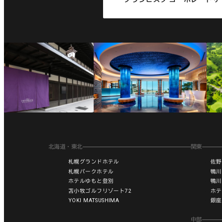
北海道・東北
関東
札幌グランドホテル
佐野
札幌パークホテル
鴨川
ホテルゆもと登別
鴨川
苫小牧ゴルフリゾート72
ホテ
YOKI MATSUSHIMA
銀座
中部