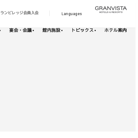
外
グランビレッジ会員入会
Languages
外
部
部
サ
サ
宴会・会議
館内施設
トピックス
ホテル案内
イ
イ
ト
ト
を
を
別
ウ
別
イ
ウ
ン
イ
ド
ウ
ン
で
ド
開
き
ウ
ま
で
す
開
き
ま