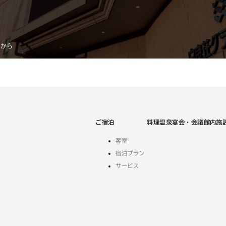
ン
ド
ウ
で
らから
開
き
ま
す
ご宿泊
料理
温泉
宴会・会議
館内施
客室
宿泊プラン
サービス