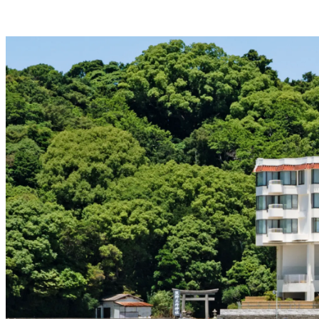
イ
ト
を
別
ウ
イ
ン
ド
ウ
で
開
き
ま
す