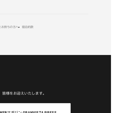
ン
別
イ
ド
ウ
ン
ウ
イ
ド
で
ン
ウ
開
ド
で
き
ウ
開
をお持ちの方へ
宿泊約款
ま
で
き
す
開
ま
き
す
ま
す
、皆様をお迎えいたします。
WEBマガジン GRANVISTA PRESS